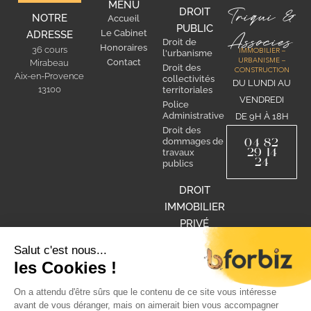
MENU
Triqui &
DROIT
NOTRE
Accueil
PUBLIC
Le Cabinet
ADRESSE
Associes
Droit de
Honoraires
36 cours
IMMOBILIER –
l'urbanisme
Contact
URBANISME –
Mirabeau
Droit des
CONSTRUCTION
Aix-en-Provence
collectivités
DU LUNDI AU
13100
territoriales
VENDREDI
Police
Administrative
DE 9H À 18H
Droit des
04 82
dommages de
29 14
travaux
24
publics
DROIT
IMMOBILIER
PRIVÉ
Droit de la
construction
Droit de la
copropriété
Droit rural
Droit de