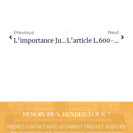
Previous
Next
L’importance Juridique Et Pratique Du Procès-Verbal De Réception Des Travaux
L’article L.600-12-2 Du Code De L’urbanisme : La Réduction À Un Mois Du Recours Gracieux Et La Fin De La Prorogation Du Délai De Recours Contentieux Par L’exercice Du Recours Gracieux
BESOIN D’UN RENDEZ-VOUS ?
PRENEZ CONTACT AVEC LE CABINET TRIQUI ET ASSOCIÉS