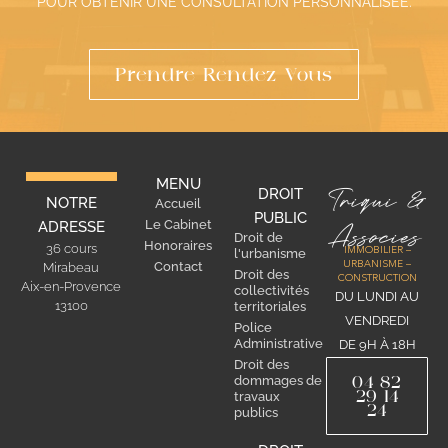
POUR OBTENIR UNE CONSULTATION PERSONNALISÉE.
Prendre Rendez-Vous
MENU
Triqui &
DROIT
NOTRE
Accueil
PUBLIC
Le Cabinet
ADRESSE
Associes
Droit de
Honoraires
36 cours
IMMOBILIER –
l'urbanisme
Contact
URBANISME –
Mirabeau
Droit des
CONSTRUCTION
Aix-en-Provence
collectivités
DU LUNDI AU
13100
territoriales
VENDREDI
Police
Administrative
DE 9H À 18H
Droit des
04 82
dommages de
29 14
travaux
24
publics